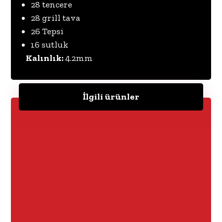
28 tencere
28 grill tava
26 Tepsi
16 sutluk
Kalınlık:
4.2mm
İlgili ürünler